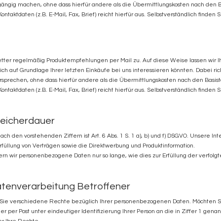
ngig machen, ohne dass hierfür andere als die Übermittlungskosten nach den Bas
ntaktdaten (z.B. E-Mail, Fax, Brief) reicht hierfür aus. Selbstverständlich finde
ter regelmäßig Produktempfehlungen per Mail zu. Auf diese Weise lassen wir I
h auf Grundlage Ihrer letzten Einkäufe bei uns interessieren könnten. Dabei ric
prechen, ohne dass hierfür andere als die Übermittlungskosten nach den Basista
ntaktdaten (z.B. E-Mail, Fax, Brief) reicht hierfür aus. Selbstverständlich finden
eicherdauer
h den vorstehenden Ziffern ist Art. 6 Abs. 1 S. 1 a), b) und f) DSGVO. Unsere In
füllung von Verträgen sowie die Direktwerbung und Produktinformation.
ern wir personenbezogene Daten nur so lange, wie dies zur Erfüllung der verfol
atenverarbeitung Betroffener
e verschiedene Rechte bezüglich Ihrer personenbezogenen Daten. Möchten Si
der per Post unter eindeutiger Identifizierung Ihrer Person an die in Ziffer 1 gena