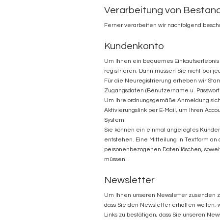
Verarbeitung von Bestan
Ferner verarbeiten wir nachfolgend besc
Kundenkonto
Um Ihnen ein bequemes Einkaufserlebnis i
registrieren. Dann müssen Sie nicht bei j
Für die Neuregistrierung erheben wir Sta
Zugangsdaten (Benutzername u. Passwort)
Um Ihre ordnungsgemäße Anmeldung sicherz
Aktivierungslink per E-Mail, um Ihren Acco
System.
Sie können ein einmal angelegtes Kundenko
entstehen. Eine Mitteilung in Textform an 
personenbezogenen Daten löschen, soweit 
müssen.
Newsletter
Um Ihnen unseren Newsletter zusenden zu 
dass Sie den Newsletter erhalten wollen, 
Links zu bestätigen, dass Sie unseren New