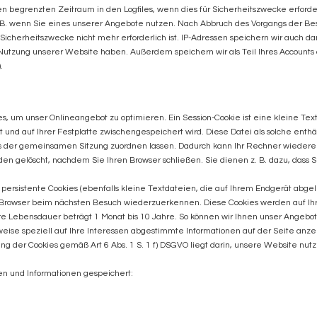
en begrenzten Zeitraum in den Logfiles, wenn dies für Sicherheitszwecke erforder
 z. B. wenn Sie eines unserer Angebote nutzen. Nach Abbruch des Vorgangs der B
r Sicherheitszwecke nicht mehr erforderlich ist. IP-Adressen speichern wir auch 
utzung unserer Website haben. Außerdem speichern wir als Teil Ihres Accounts d
.
 um unser Onlineangebot zu optimieren. Ein Session-Cookie ist eine kleine Text
 und auf Ihrer Festplatte zwischengespeichert wird. Diese Datei als solche enth
rs der gemeinsamen Sitzung zuordnen lassen. Dadurch kann Ihr Rechner wiedere
en gelöscht, nachdem Sie Ihren Browser schließen. Sie dienen z. B. dazu, dass
rsistente Cookies (ebenfalls kleine Textdateien, die auf Ihrem Endgerät abgel
 Browser beim nächsten Besuch wiederzuerkennen. Diese Cookies werden auf Ihre
re Lebensdauer beträgt 1 Monat bis 10 Jahre. So können wir Ihnen unser Angebot 
weise speziell auf Ihre Interessen abgestimmte Informationen auf der Seite anze
g der Cookies gemäß Art 6 Abs. 1 S. 1 f) DSGVO liegt darin, unsere Website nutze
n und Informationen gespeichert: