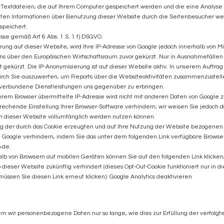
“, Textdateien, die auf Ihrem Computer gespeichert werden und die eine Analys
gten Informationen über Benutzung dieser Website durch die Seitenbesucher we
speichert.
esse gemäß Art 6 Abs. 1 S. 1 f) DSGVO.
erung auf dieser Website, wird Ihre IP-Adresse von Google jedoch innerhalb von M
 über den Europäischen Wirtschaftsraum zuvor gekürzt. Nur in Ausnahmefällen w
 gekürzt. Die IP-Anonymisierung ist auf dieser Website aktiv. In unserem Auftrag
rch Sie auszuwerten, um Reports über die Websiteaktivitäten zusammenzustell
verbundene Dienstleistungen uns gegenüber zu erbringen.
hrem Browser übermittelte IP-Adresse wird nicht mit anderen Daten von Google
echende Einstellung Ihrer Browser-Software verhindern; wir weisen Sie jedoch dar
n dieser Website vollumfänglich werden nutzen können.
g der durch das Cookie erzeugten und auf Ihre Nutzung der Website bezogenen Da
 Google verhindern, indem Sie das unter dem folgenden Link verfügbare Browser-
l=de
.
alb von Browsern auf mobilen Geräten können Sie auf den folgenden Link klicken,
 dieser Website zukünftig verhindert (dieses Opt-Out-Cookie funktioniert nur in 
müssen Sie diesen Link erneut klicken):
Google Analytics deaktivieren
rn wir personenbezogene Daten nur so lange, wie dies zur Erfüllung der verfolgt