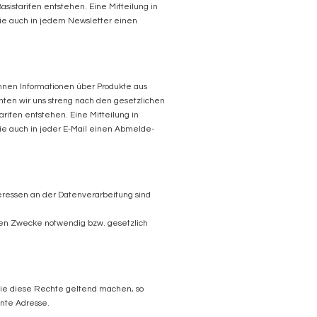
istarifen entstehen. Eine Mitteilung in
n Sie auch in jedem Newsletter einen
hnen Informationen über Produkte aus
hten wir uns streng nach den gesetzlichen
rifen entstehen. Eine Mitteilung in
 Sie auch in jeder E-Mail einen Abmelde-
teressen an der Datenverarbeitung sind
gten Zwecke notwendig bzw. gesetzlich
e diese Rechte geltend machen, so
nnte Adresse.