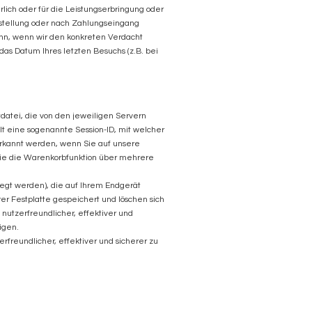
lich oder für die Leistungserbringung oder
estellung oder nach Zahlungseingang
dann, wenn wir den konkreten Verdacht
as Datum Ihres letzten Besuchs (z.B. bei
datei, die von den jeweiligen Servern
ält eine sogenannte Session-ID, mit welcher
rkannt werden, wenn Sie auf unsere
 Sie die Warenkorbfunktion über mehrere
egt werden), die auf Ihrem Endgerät
r Festplatte gespeichert und löschen sich
nutzerfreundlicher, effektiver und
igen.
rfreundlicher, effektiver und sicherer zu