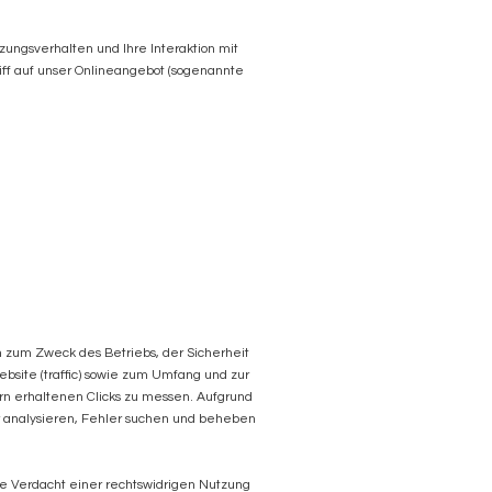
ungsverhalten und Ihre Interaktion mit
iff auf unser Onlineangebot (sogenannte
en zum Zweck des Betriebs, der Sicherheit
site (traffic) sowie zum Umfang und zur
rn erhaltenen Clicks zu messen. Aufgrund
hr analysieren, Fehler suchen und beheben
te Verdacht einer rechtswidrigen Nutzung