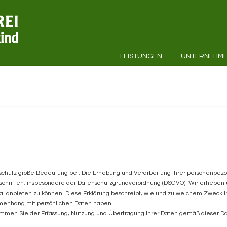
LEISTUNGEN
UNTERNEHM
schutz große Bedeutung bei. Die Erhebung und Verarbeitung Ihrer personenbe
rschriften, insbesondere der Datenschutzgrundverordnung (DSGVO). Wir erhebe
l anbieten zu können. Diese Erklärung beschreibt, wie und zu welchem Zweck I
enhang mit persönlichen Daten haben.
immen Sie der Erfassung, Nutzung und Übertragung Ihrer Daten gemäß dieser Da