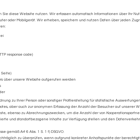
Sie diese Website nutzen. Wir erfassen automatisch Informationen über Ihr Nutz
uter oder Mobilgerät. Wir erheben, speichern und nutzen Daten über jeden Zugr
ren:
ei
TTP response code)
 Seite)
rs über unsere Website aufgerufen werden
s
der
nung zu Ihrer Person oder sonstiger Profilerstellung für statistische Auswertung
tes, aber auch zur anonymen Erfassung der Anzahl der Besucher auf unserer Web
ste, ebenso zu Abrechnungszwecken, um die Anzahl der von Kooperationspartne
isierte und standortbezogene Inhalte zur Verfügung stellen und den Datenverke
esse gemäß Art 6 Abs. 1 S. 1 f) DSGVO.
nachträglich zu überprüfen, wenn aufgrund konkreter Anhaltspunkte der berechtig