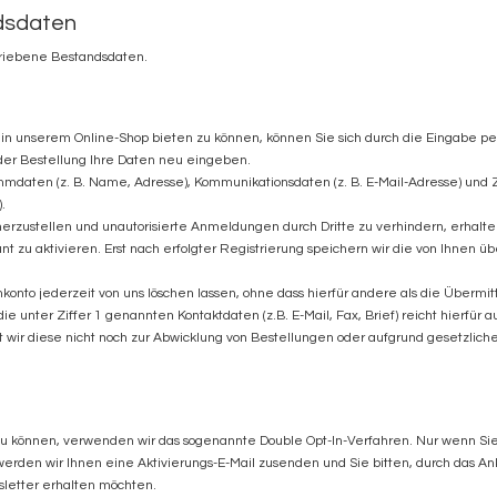
dsdaten
hriebene Bestandsdaten.
n unserem Online-Shop bieten zu können, können Sie sich durch die Eingabe pe
eder Bestellung Ihre Daten neu eingeben.
mmdaten (z. B. Name, Adresse), Kommunikationsdaten (z. B. E-Mail-Adresse) und
.
ustellen und unautorisierte Anmeldungen durch Dritte zu verhindern, erhalten
unt zu aktivieren. Erst nach erfolgter Registrierung speichern wir die von Ihnen
nto jederzeit von uns löschen lassen, ohne dass hierfür andere als die Übermit
die unter Ziffer 1 genannten Kontaktdaten (z.B. E-Mail, Fax, Brief) reicht hierfür
wir diese nicht noch zur Abwicklung von Bestellungen oder aufgrund gesetzlich
können, verwenden wir das sogenannte Double Opt-In-Verfahren. Nur wenn Sie u
werden wir Ihnen eine Aktivierungs-E-Mail zusenden und Sie bitten, durch das An
sletter erhalten möchten.