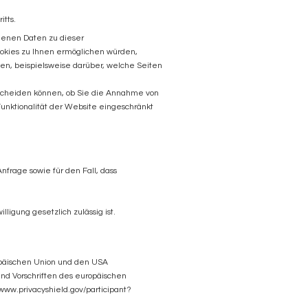
itts.
genen Daten zu dieser
ookies zu Ihnen ermöglichen würden,
nen, beispielsweise darüber, welche Seiten
ntscheiden können, ob Sie die Annahme von
Funktionalität der Website eingeschränkt
nfrage sowie für den Fall, dass
igung gesetzlich zulässig ist.
ropäischen Union und den USA
und Vorschriften des europäischen
/www.privacyshield.gov/participant?