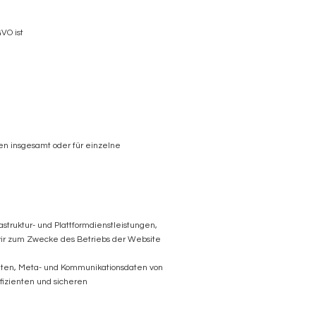
VO ist
n insgesamt oder für einzelne
truktur- und Plattformdienstleistungen,
wir zum Zwecke des Betriebs der Website
daten, Meta- und Kommunikationsdaten von
fizienten und sicheren