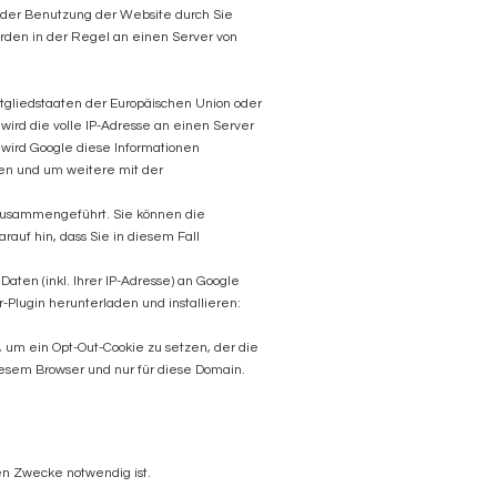
e der Benutzung der Website durch Sie
rden in der Regel an einen Server von
itgliedstaaten der Europäischen Union oder
ird die volle IP-Adresse an einen Server
 wird Google diese Informationen
en und um weitere mit der
 zusammengeführt. Sie können die
auf hin, dass Sie in diesem Fall
ten (inkl. Ihrer IP-Adresse) an Google
Plugin herunterladen und installieren:
 um ein Opt-Out-Cookie zu setzen, der die
diesem Browser und nur für diese Domain.
en Zwecke notwendig ist.