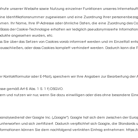
frufe unserer Website sowie Nutzung einzelner Funktionen unseres Internetauftr
 eine Identifikationsnummer zugewiesen und eine Zuordnung Ihrer personenbezo
mmen. Ihr Name, Ihre IP-Adresse oder ähnliche Daten, die eine Zuordnung des C
 Basis der Cookie-Technologie erhalten wir lediglich pseudonymisierte Informatio
odukte angesehen wurden, etc.
ass Sie über das Setzen von Cookies vorab informiert werden und im Einzelfall e
 ausschließen, oder dass Cookies komplett verhindert werden. Dadurch kann die 
per Kontaktformular oder E-Mail), speichern wir Ihre Angaben zur Bearbeitung der A
esse gemäß Art 6 Abs. 1 S. 1 f) DSGVO.
und nutzen wir nur, wenn Sie dazu einwilligen oder dies ohne besondere Einwill
analysedienst der Google Inc. („Google“). Google hat sich dem zwischen der Eu
erworfen und sich zertifiziert. Dadurch verpflichtet sich Google, die Standards 
nformationen können Sie dem nachfolgend verlinkten Eintrag entnehmen:
https:/