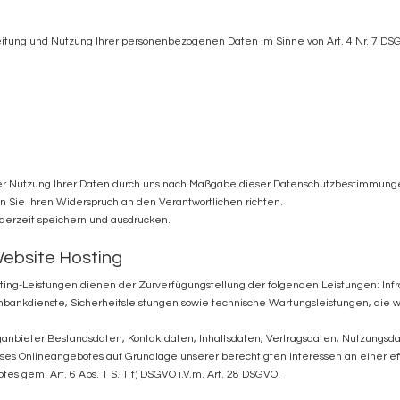
eitung und Nutzung Ihrer personenbezogenen Daten im Sinne von Art. 4 Nr. 7 DSG
der Nutzung Ihrer Daten durch uns nach Maßgabe dieser Datenschutzbestimmunge
Sie Ihren Widerspruch an den Verantwortlichen richten.
derzeit speichern und ausdrucken.
ebsite Hosting
ng-Leistungen dienen der Zurverfügungstellung der folgenden Leistungen: Infras
bankdienste, Sicherheitsleistungen sowie technische Wartungsleistungen, die 
inganbieter Bestandsdaten, Kontaktdaten, Inhaltsdaten, Vertragsdaten, Nutzungs
es Onlineangebotes auf Grundlage unserer berechtigten Interessen an einer ef
otes gem. Art.
6
Abs. 1 S. 1 f) DSGVO i.V.m. Art.
28
DSGVO.