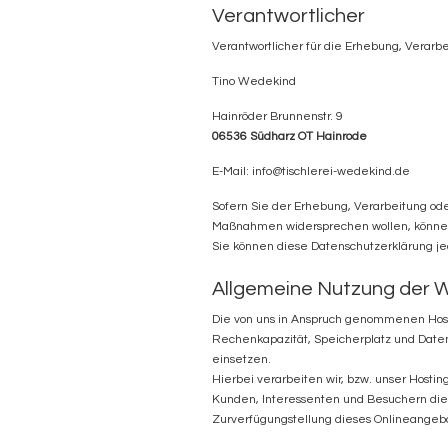
Verantwortlicher
Verantwortlicher für die Erhebung, Verarb
Tino Wedekind
Hainröder Brunnenstr. 9
06536 Südharz OT Hainrode
E-Mail: info@tischlerei-wedekind.de
Sofern Sie der Erhebung, Verarbeitung o
Maßnahmen widersprechen wollen, können 
Sie können diese Datenschutzerklärung je
Allgemeine Nutzung der W
Die von uns in Anspruch genommenen Hosti
Rechenkapazität, Speicherplatz und Daten
einsetzen.
Hierbei verarbeiten wir, bzw. unser Host
Kunden, Interessenten und Besuchern dies
Zurverfügungstellung dieses Onlineangeb