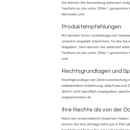
Sie können die Anmeldung jederzeit rückgä
Textform an die unter Ziffer 1 genannten Ko
Abmelde-Link.
Produktempfehlungen
Wir senden Ihnen unabhängig vom Newslet
unserem Angebot zukommen, für die Sie sic
Vorgaben. Dem können Sie jederzeit widers
Textform an die unter Ziffer 1 genannten Ko
Link.
Rechtsgrundlagen und Sp
Rechtsgrundlage der Datenverarbeitung nac
insbesondere Anbahnung, Abschluss und Er
Sofern nicht spezifisch angegeben, speich
vorgeschrieben ist.
Ihre Rechte als von der D
Nach den anwendbaren Gesetzen haben Si
richten Sie Ihre Anfrage bitte per E-Mail o