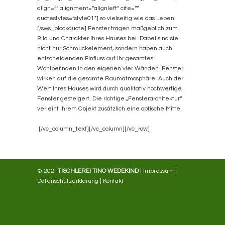
align=““ alignment=“alignleft“ cite=““
quotestyles=“style01″] so vielseitig wie das Leben.
[/sws_blockquote] Fenster tragen maßgeblich zum
Bild und Charakter Ihres Hauses bei. Dabei sind sie
nicht nur Schmuckelement, sondern haben auch
entscheidenden Einfluss auf Ihr gesamtes
Wohlbefinden in den eigenen vier Wänden. Fenster
wirken auf die gesamte Raumatmosphäre. Auch der
Wert Ihres Hauses wird durch qualitativ hochwertige
Fenster gesteigert. Die richtige „Fensterarchitektur“
verleiht Ihrem Objekt zusätzlich eine optische Mitte.
[/vc_column_text][/vc_column][/vc_row]
© 2021
TISCHLEREI TINO WEDEKIND
|
Impressum
|
Datenschutzerklärung
|
Kontakt