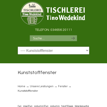
TELEFON: 034656 20111
Navigation
Kunststofffenster
→
→
→
Home
Unsere Leistungen
Fenster
Kunststofffenster
[vc_row][vc_column][vc_column_text][sws_blockquote